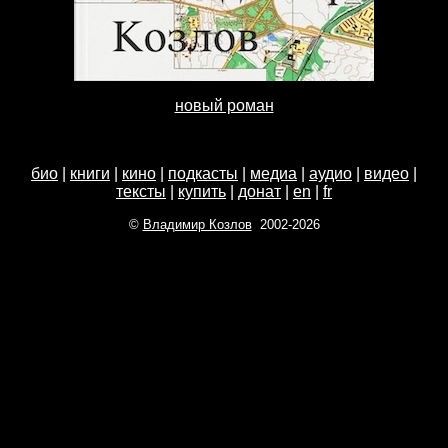
новый роман
био
|
книги
|
кино
|
подкасты
|
медиа
|
аудио
|
видео
|
тексты
|
купить
|
донат
|
en
|
fr
©
Владимир Козлов
2002-2026