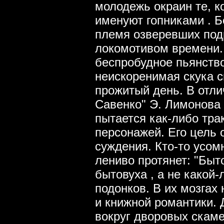
молодежь окраин те, к
именуют гопниками . Б
племя озверевших под
локомотивом времени.
беспробудное пьянство
неискоренимая скука 
прожитый день. В отли
Савенко" Э. Лимонова 
пытается как-либо тра
персонажей. Его цель 
суждения. Кто-то усом
лениво протянет: "Быт
бытовуха , а не какой
подонков. В их мозгах
и книжной романтики. 
вокруг дворовых скаме