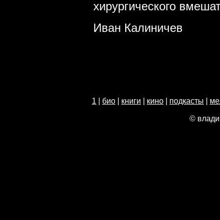
хирургического вмешат
Иван Калиничев
1
|
био
|
книги
|
кино
|
подкасты
|
ме
© влади