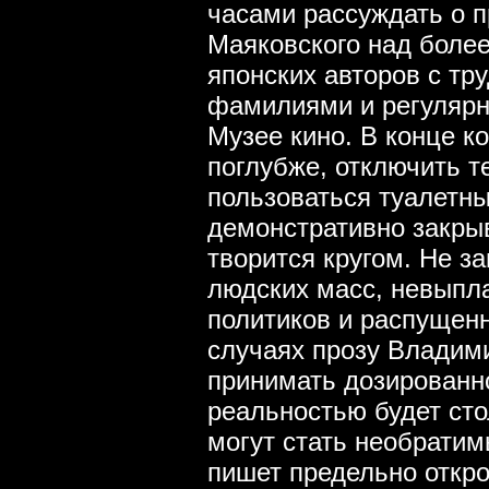
часами рассуждать о 
Маяковского над более
японских авторов с т
фамилиями и регулярн
Музее кино. В конце к
поглубже, отключить т
пользоваться туалетн
демонстративно закрыв 
творится кругом. Не з
людских масс, невыпла
политиков и распущенн
случаях прозу Владим
принимать дозированно
реальностью будет сто
могут стать необратим
пишет предельно откров