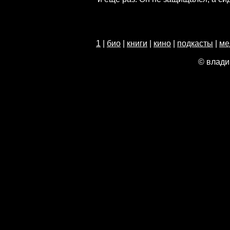
1
|
био
|
книги
|
кино
|
подкасты
|
ме
© влади