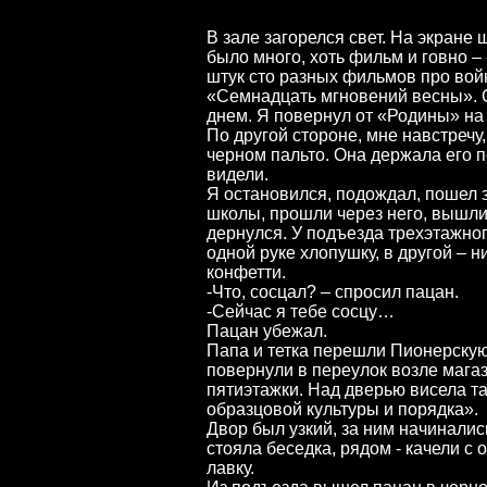
В зале загорелся свет. На экране
было много, хоть фильм и говно –
штук сто разных фильмов про вой
«Семнадцать мгновений весны». С
днем. Я повернул от «Родины» на
По другой стороне, мне навстречу,
черном пальто. Она держала его по
видели.
Я остановился, подождал, пошел з
школы, прошли через него, вышли
дернулся. У подъезда трехэтажног
одной руке хлопушку, в другой – н
конфетти.
-Что, сосцал? – спросил пацан.
-Сейчас я тебе сосцу…
Пацан убежал.
Папа и тетка перешли Пионерскую
повернули в переулок возле мага
пятиэтажки. Над дверью висела т
образцовой культуры и порядка».
Двор был узкий, за ним начинали
стояла беседка, рядом - качели с 
лавку.