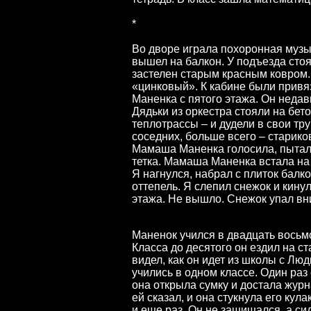
*
Во дворе играла похоронная музык
вышел на балкон. У подъезда сто
застелен старым красным ковром.
«цинковый». К кабине были привя
Маненка с пятого этажа. Он недав
Дядьки из оркестра стояли на бето
теплотрассы – и дудели в свои тр
соседних, больше всего – стариков
Мамаша Маненка голосила, пытала
тетка. Мамаша Маненка встала на 
Я нагнулся, набрал с плиток балк
оттепель. Я слепил снежок и кинул
этажа. Не вышло. Снежок упал вн
Маненок учился в двадцать восьм
Класса до десятого он ездил на с
видел, как он идет из школы с Люд
учились в одном классе. Один раз
она открыла сумку и достала журна
ей сказал, и она стукнула его кула
и еще раз. Он не защищался, а си