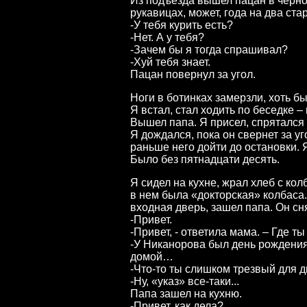
Из подъезда вышел пацан в черно
рукавицах, может, года на два ст
-У тебя курить есть?
-Нет. А у тебя?
-Зачем бы я тогда спрашивал?
-Хуй тебя знает.
Пацан повернул за угол.
Ноги в ботинках замерзли, хоть бы
Я встал, стал ходить по беседке –
Вышел папа. Я присел, спрятался 
Я дождался, пока он свернет за уг
раньше него дойти до остановки. 
Было без пятнадцати десять.
Я сидел на кухне, жрал хлеб с кол
в нем была «докторская» колбаса
входная дверь, зашел папа. Он снял
-Привет.
-Привет, - ответила мама. – Где т
-У Никанорова был день рождения.
домой…
-Что-то ты слишком трезвый для
-Ну, «указ» все-таки...
Папа зашел на кухню.
-Привет, как дела?