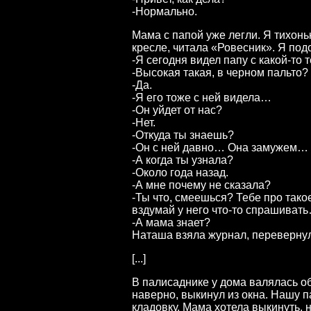
-Нормально.
Мама с папой уже легли. Я тихонь
кресле, читала «Ровесник». Я подо
-Я сегодня видел папу с какой-то
-Высокая такая, в черном пальто?
-Да.
-Я его тоже с ней видела…
-Он уйдет от нас?
-Нет.
-Откуда ты знаешь?
-Он с ней давно… Она замужем…
-А когда ты узнала?
-Около года назад.
-А мне почему не сказала?
-Ты что, смеешься? Тебе про тако
вздумай у него что-то спрашива
-А мама знает?
Наташа взяла журнал, перевернул
[...]
В палисаднике у дома валялась об
наверно, выкинул из окна. Нашу п
кладовку. Мама хотела выкинуть, 