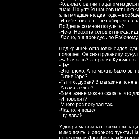
-Ходила с одним пацаном из десято
знаю. Но у тебя шансов нет никак
а ты младше на два года – вооб
-Я тебе говорю – не собирался я 
Пойдешь со мной погулять?
-Не-а. Неохота сегодня никуда ид
-Ладно, а я пройдусь по Рабочему.
Под крышей остановки сидел Кузь
подошел. Он снял рукавицу, сунул
-Бабки есть? - спросил Кузьменок.
-Нет.
-Это плохо. А то можно было бы 
-В пивбаре?
-Ты что, дурак? В магазине, а не 
-А в магазине?
-В магазине можно сказать, что дл
-И поверят?
-Много раз покупал так.
-Ладно, я пошел.
-Ну, давай.
У двери магазина стояли три паца
мимо почты и опорного пункта. На
переходили Дорофеева и Батуро и