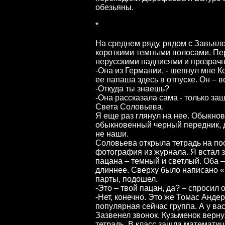
обезьяны.
*
На среднем ряду, рядом с Завьяло
короткими темными волосами. Пер
нерусскими надписями и прозрачн
-Она из Германии, - шепнул мне Ко
ее папаша здесь в отпуске. Он – 
-Откуда ты знаешь?
-Она рассказала сама - только заш
Света Соловьева.
Я еще раз глянул на нее. Обыкнов
обыкновенный черный передник, д
не наши.
Соловьева открыла тетрадь на по
фотография из журнала. Я встал 
пацана – темный и светлый. Оба –
длиннее. Сверху было написано «M
парты, подошел.
-Это – твой пацан, да? – спросил 
-Нет, конечно. Это же Томас Андер
популярная сейчас группа. А у вас
Зазвенел звонок. Кузьменок верну
тетрадь. В класс зашла математиц