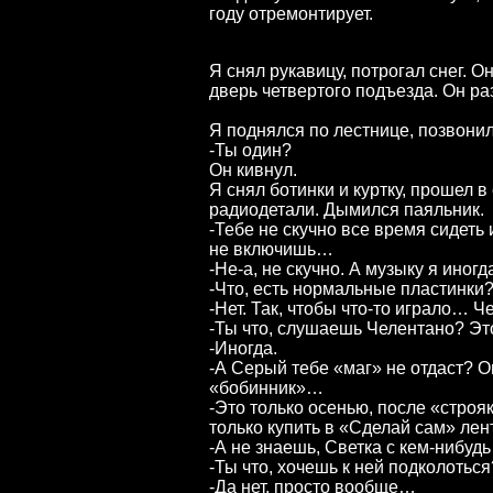
году отремонтирует.
Я снял рукавицу, потрогал снег. О
дверь четвертого подъезда. Он ра
Я поднялся по лестнице, позвонил
-Ты один?
Он кивнул.
Я снял ботинки и куртку, прошел в
радиодетали. Дымился паяльник.
-Тебе не скучно все время сидеть 
не включишь…
-Не-а, не скучно. А музыку я иног
-Что, есть нормальные пластинки
-Нет. Так, чтобы что-то играло… 
-Ты что, слушаешь Челентано? Эт
-Иногда.
-А Серый тебе «маг» не отдаст? Он
«бобинник»…
-Это только осенью, после «строя
только купить в «Сделай сам» ле
-А не знаешь, Светка с кем-нибудь
-Ты что, хочешь к ней подколоться
-Да нет, просто вообще…