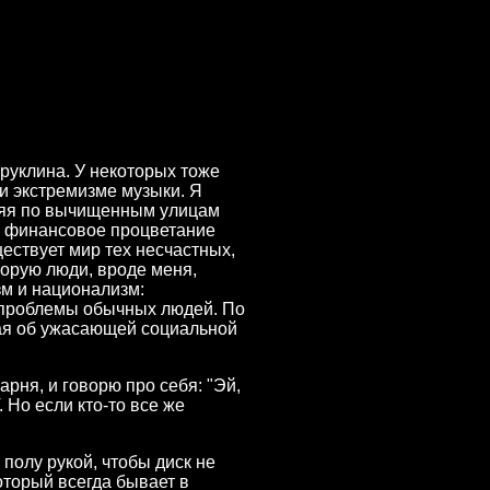
Бруклина. У некоторых тоже
и экстремизме музыки. Я
уляя по вычищенным улицам
е финансовое процветание
ествует мир тех несчастных,
торую люди, вроде меня,
зм и национализм:
 проблемы обычных людей. По
ная об ужасающей социальной
арня, и говорю про себя: "Эй,
 Но если кто-то все же
полу рукой, чтобы диск не
который всегда бывает в