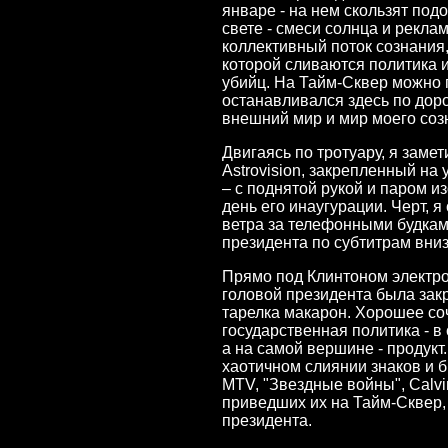
январе - на нем скользят по
свете - смеси солнца и реклам
коллективный поток сознания
которой сливаются политика и
убийц. На Тайм-Сквер можно п
останавливался здесь по доро
внешний мир и мир моего соз
Двигаясь по тротуару, я заме
Astrovision, закрепленный на
– c поднятой рукой и паром 
день его инаугурации. Черт, 
ветра за телефонными будкам
президента по субтитрам вниз
Прямо под Клинтоном электро
головой президента была зак
тарелка макарон. Хорошее соч
государственная политика - в 
а на самой вершине - продукт
хаотичном слиянии знаков и бр
MTV, "Звездные войны", Calvi
приведших их на Тайм-Сквер,
президента.