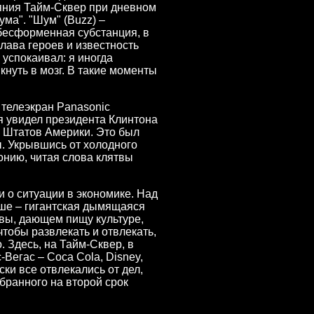
ияния Тайм-Сквер при дневном
ума". "Шум" (Buzz) –
бесформенная субстанция, в
слава героев и известность
 успокаивал: я иногда
кнуть в мозг. В такие моменты
й телеэкран Panasonic
 я увидел президента Клинтона
х Штатов Америки. Это был
ы. Укрывшись от холодного
онию, читая слова клятвы
 о ситуации в экономике. Над
ыше – гигантская дымящаяся
чвы, дающем пищу культуре,
 чтобы развлекать и отвлекать,
. Здесь, на Тайм-Сквер, в
-Вегас – Coca Cola, Disney,
ски все отвлекались от дел,
бранного на второй срок