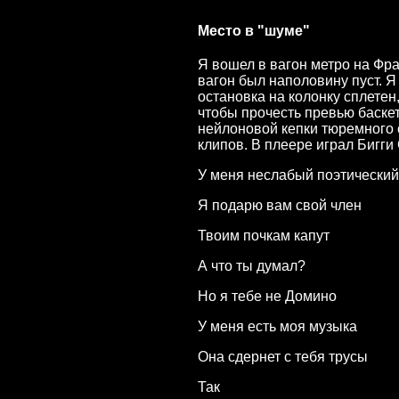
Место в "шуме"
Я вошел в вагон метро на Фра
вагон был наполовину пуст. Я
остановка на колонку сплетен,
чтобы прочесть превью баскет
нейлоновой кепки тюремного с
клипов. В плеере играл Бигги
У меня неслабый поэтический
Я подарю вам свой член
Твоим почкам капут
А что ты думал?
Но я тебе не Домино
У меня есть моя музыка
Она сдернет с тебя трусы
Так