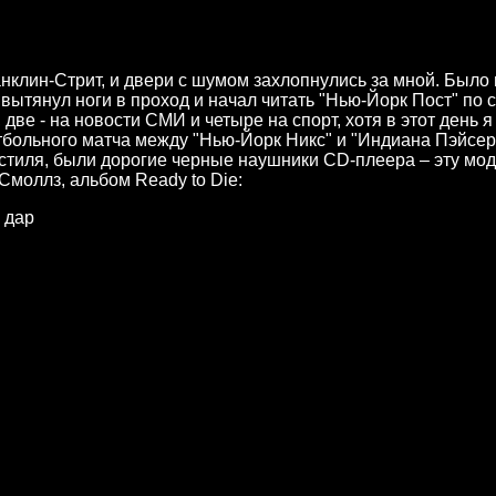
нклин-Стрит, и двери с шумом захлопнулись за мной. Было 
 вытянул ноги в проход и начал читать "Нью-Йорк Пост" по
 две - на новости СМИ и четыре на спорт, хотя в этот день 
больного матча между "Нью-Йорк Никс" и "Индиана Пэйсерс
тиля, были дорогие черные наушники CD-плеера – эту моду
 Смоллз, альбом Ready to Die:
 дар