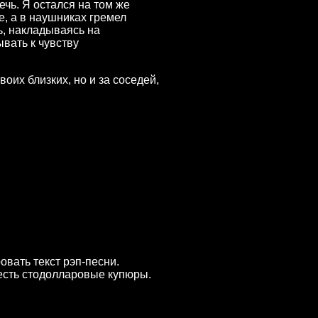
чь. Я остался на том же
е, а в наушниках гремел
ь, накладываясь на
вать к чувству
воих близких, но и за соседей,
вать текст рэп-песни.
 есть стодолларовые купюры.