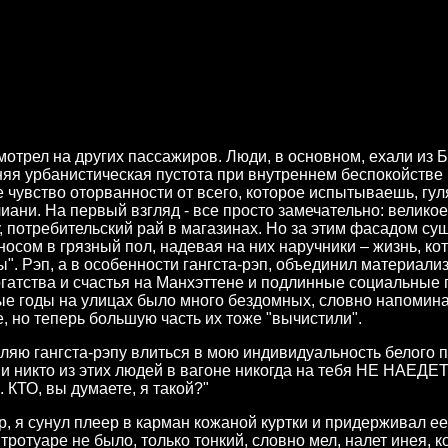
мотрел на других пассажиров. Люди, в основном, ехали из 
няя урбанистическая пустота при внутреннем беспокойстве 
е чувство оторванности от всего, которое испытываешь, г
ани. На первый взгляд - все просто замечательно: велико
 потребительский рай в магазинах. Но за этим фасадом сущ
осом в грязный пол, надевая на них наручники – жизнь, ко
ы". Рэп, а в особенности гангста-рэп, объединил материали
гатства и счастья на Манхэттене и подлинные социальные
ые годы на улицах было много бездомных, словно напоми
 но теперь большую часть их тоже "вычистили".
оляю гангста-рэпу влиться в мою индивидуальность белого п
 и никто из этих людей в вагоне никогда на тебя НЕ НАЕДЕТ.
КТО, вы думаете, я такой?"
, я сунул плеер в карман кожаной куртки и придерживал ее 
 тротуаре не было, только тонкий, словно мел, налет инея, 