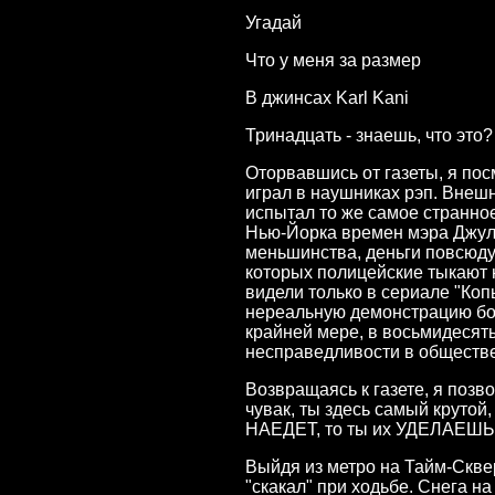
Угадай
Что у меня за размер
В джинсах Karl Kani
Тринадцать - знаешь, что это?
Оторвавшись от газеты, я пос
играл в наушниках рэп. Внеш
испытал то же самое странно
Нью-Йорка времен мэра Джули
меньшинства, деньги повсюду,
которых полицейские тыкают н
видели только в сериале "Коп
нереальную демонстрацию бо
крайней мере, в восьмидесят
несправедливости в обществе,
Возвращаясь к газете, я позв
чувак, ты здесь самый крутой,
НАЕДЕТ, то ты их УДЕЛАЕШЬ. 
Выйдя из метро на Тайм-Сквер
"скакал" при ходьбе. Снега на