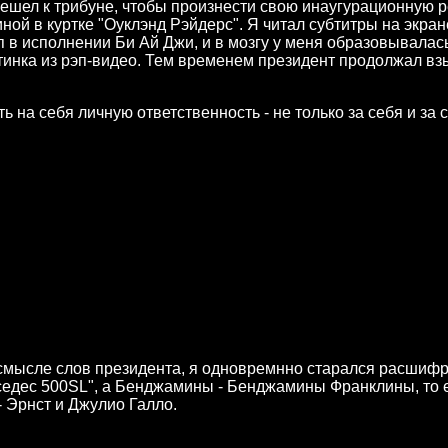
ешел к трибуне, чтобы произнести свою инаугурационную ре
ной в куртке "Оуклэнд Рэйдерс". Я читал субтитры на экран
 в исполнении Би Ай Джи, и в мозгу у меня образовывалас
тинка из рэп-видео. Тем временем президент продолжал взы
 на себя личную ответственность - не только за себя и за с
смысле слов президента, я одновремнно старался расшифро
ерседес 500SL", а Бенджамины - Бенджамины Франклины, то
- Эрнст и Джулио Галло.