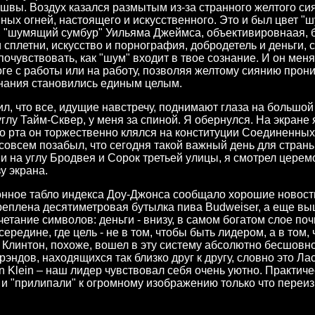
дошвы. Воздух казался размытым из-за странного желтого с
ных огней, настоящего и искусственного. Это и был цвет "ш
, "шумящий сумбур" Уильяма Джеймса, объективировнаая, 
 сплетни, искусство и порнография, добродетель и деньги, 
очувствовать, как "шум" входит в твое сознание. И он меня
ге с работы или на работу, позволяя желтому сиянию прони
нания становились единым целым.
тил, что все, идущие навстречу, поднимают глаза на большо
 углу Тайм-Сквер, у меня за спиной. Я обернулся. На экране
изо рта он торжественно клялся на конституции Соединенны
я совсем позабыл, что сегодня такой важный день для стран
и на углу Бродвея и Сорок третьей улицы, я смотрел церем
у экрана.
нное табло индекса Доу-Джонса сообщало хорошие новости
реплена десятиметровая бутылка пива Budweiser, а еще в
етание символов: деньги - внизу, в самом богатом слое по
середине, где цель - не в том, чтобы быть лидером, а в том,
. Клинтон, похоже, вошел в эту систему абсолютно бесшовно
эндов, находящихся так близко друг к другу, словно это Лас
n Klein – наш лидер чувствовал себя очень уютно. Практиче
 и "прилипали" к огромному изображению только что переиз